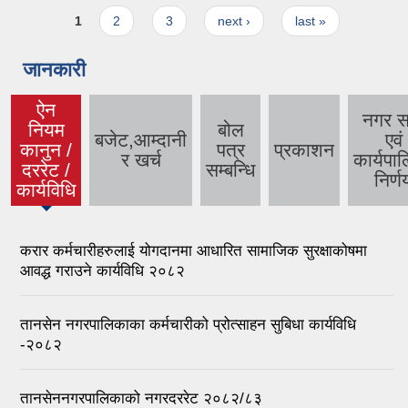
Pages
1
2
3
next ›
last »
जानकारी
ऐन
नगर स
नियम
बोल
बजेट,आम्दानी
एवं
कानुन /
पत्र
प्रकाशन
(active
र खर्च
कार्यपा
दररेट /
सम्बन्धि
tab)
निर्ण
कार्यविधि
करार कर्मचारीहरुलाई योगदानमा आधारित सामाजिक सुरक्षाकोषमा
आवद्ध गराउने कार्यविधि २०८२
तानसेन नगरपालिकाका कर्मचारीको प्रोत्साहन सुबिधा कार्यविधि
-२०८२
तानसेननगरपालिकाको नगरदररेट २०८२/८३