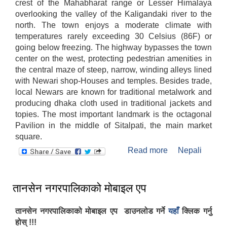
crest of the Mahabharat range or Lesser Himalaya
overlooking the valley of the Kaligandaki river to the
north. The town enjoys a moderate climate with
temperatures rarely exceeding 30 Celsius (86F) or
going below freezing. The highway bypasses the town
center on the west, protecting pedestrian amenities in
the central maze of steep, narrow, winding alleys lined
with Newari shop-Houses and temples. Besides trade,
local Newars are known for traditional metalwork and
producing dhaka cloth used in traditional jackets and
topies. The most important landmark is the octagonal
Pavilion in the middle of Sitalpati, the main market
square.
Read more
about
Nepali
Introduction of
Tansen
तानसेन नगरपालिकाको मोबाइल एप
तानसेन नगरपालिकाको मोबाइल एप डाउनलोड गर्ने
यहाँ
क्लिक गर्नु
होस् !!!