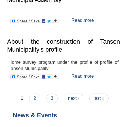
Read more
about The
convention was
convened for
the Municipal
About the construction of Tansen
Assembly
Municipality's profile
Home survey program under the profile of profile of
Tansen Municipality
Read more
about About the
construction of
Tansen
Municipality's
Pages
1
2
3
next ›
last »
profile
News & Events