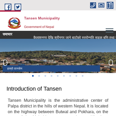
Skip to main content
Tansen Municipality
Government of Nepal
समाचार
हाम्रो तानसेन
तानसेन
रानीमहल
तानसेन नगर कार्यपालिका कार्यालय
शितल पाटि , तानसेन
अर्गली दरबार ,ता.न.पा -१४
अमरनारायण मन्दिर, ता.न.पा -२
Night view - Tansen
भगवती मन्दिर
Introduction of Tansen
Tansen Municipality is the administrative center of
Palpa district in the hills of western Nepal. It is located
on the highway between Butwal and Pokhara, on the