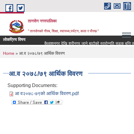
Skip to main content
तानसेन नगरपालिका
" तानसेनको गौरब, शिक्षा, स्वास्थ्य,पर्यटन, कला र पौरख "
लोकप्रिय विषय
You are here
Home
» आ.व २०७८/७९ आर्थिक विवरण
आ.व २०७८/७९ आर्थिक विवरण
Supporting Documents:
आ व२०७८-७९को आर्थिक विवरण.pdf