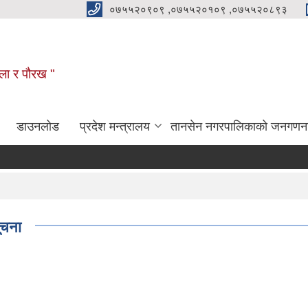
०७५५२०९०९ ,०७५५२०१०९ ,०७५५२०८९३
कला र पौरख "
डाउनलोड
प्रदेश मन्त्रालय
तानसेन नगरपालिकाको जनगणन
ूचना