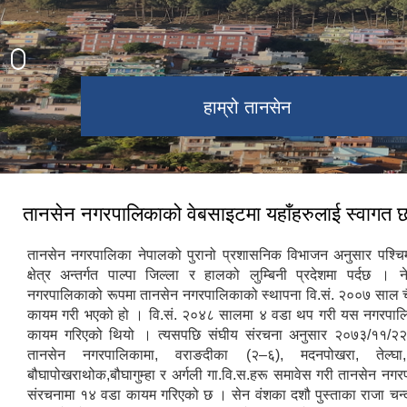
तानसेन नगर कार्यपालिका कार्यालय
अमरनारायण मन्दिर, ता.न.पा -२
अर्गली दरबार ,ता.न.पा -१४
Night view - Tansen
शितल पाटि , तानसेन
हाम्रो तानसेन
भगवती मन्दिर
रानीमहल
तानसेन
तानसेन नगरपालिकाको वेबसाइटमा यहाँहरुलाई स्वागत 
तानसेन नगरपालिका नेपालको पुरानो प्रशासनिक विभाजन अनुसार पश्चि
क्षेत्र अन्तर्गत पाल्पा जिल्ला र हालको लुम्बिनी प्रदेशमा पर्दछ । न
नगरपालिकाको रूपमा तानसेन नगरपालिकाको स्थापना वि.सं. २००७ साल च
कायम गरी भएको हो । वि.सं. २०४८ सालमा ४ वडा थप गरी यस नगरपाल
कायम गरिएको थियो । त्यसपछि संघीय संरचना अनुसार २०७३/११/२
तानसेन नगरपालिकामा, वराङदीका (२–६), मदनपोखरा, तेल्घा, 
बौघापोखराथोक,बौघागुम्हा र अर्गली गा.वि.स.हरू समावेस गरी तानसेन नगर
संरचनामा १४ वडा कायम गरिएको छ । सेन वंशका दशौ पुस्ताका राजा चन्द