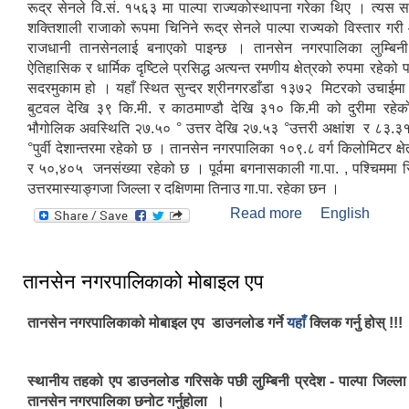
रूद्र सेनले वि.सं. १५६३ मा पाल्पा राज्यकोस्थापना गरेका थिए । त्यस 
शक्तिशाली राजाको रूपमा चिनिने रूद्र सेनले पाल्पा राज्यको विस्तार गरी
राजधानी तानसेनलाई बनाएको पाइन्छ । तानसेन नगरपालिका लुम्बि
ऐतिहासिक र धार्मिक दृष्टिले प्रसिद्ध अत्यन्त रमणीय क्षेत्रको रुपमा रहेको 
सदरमुकाम हो । यहाँ स्थित सुन्दर श्रीनगरडाँडा १३७२ मिटरको उचाईमा
बुटवल देखि ३९ कि.मी. र काठमाण्डौ देखि ३१० कि.मी को दुरीमा रह
भौगोलिक अवस्थिति २७.५० ° उत्तर देखि २७.५३ °उत्तरी अक्षांश र ८३.
°पुर्वी देशान्तरमा रहेको छ । तानसेन नगरपालिका १०९‍.८ वर्ग किलोमिटर क्
र ५०,४०५ जनसंख्या रहेको छ । पूर्वमा बगनासकाली गा.पा. , पश्चिममा रि
उत्तरमास्याङ्गजा जिल्ला र दक्षिणमा तिनाउ गा.पा. रहेका छन ।
Read more
about तानसेन
English
वेबसाइटमा यहाँहरुल
तानसेन नगरपालिकाको मोबाइल एप
तानसेन नगरपालिकाको मोबाइल एप डाउनलोड गर्ने
यहाँ
क्लिक गर्नु होस् !!!
स्थानीय तहको एप डाउनलोड गरिसके पछी लुम्बिनी प्रदेश - पाल्पा जिल्ला
तानसेन नगरपालिका छनोट गर्नुहोला ।