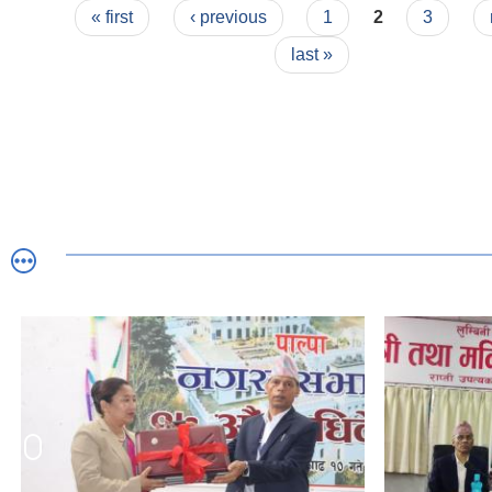
Pages
« first
‹ previous
1
2
3
last »