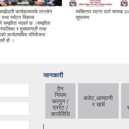
घटना दर्ता सप्ताह २०८२ को
तानसेन नगर प्रज्ञा-प्रतिष्ठानका
आयाेजनामा भाषा, साहित्य, कला
सम्पदा, परम्परा, कृषि, उद्योग, प
शिक्षा, स्वास्थ्य, रीतिरिवाज, जात
मेलापर्व, समाजसेवा लगायतका क्ष
योगदान दिएका व्यक्तित्वहरूलाई
पुरस्कार अर्पण समारोह
जानकारी
ऐन
नियम
बजेट,आम्दानी
कानुन /
र खर्च
दररेट /
स
कार्यविधि